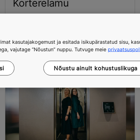
Korterelamu
Korterelamu täieliku renoveerimise käigus
asendati nõukogudeaegsed reisiliftid oluliselt
kiiremate ja mugavamate kaasaegsete KONE DX
klassi liftidega.
imat kasutajakogemust ja esitada isikupärastatud sisu, kasu
tega, vajutage ”Nõustun” nuppu. Tutvuge meie
privaatsuspol
si
Nõustu ainult kohustuslikuga