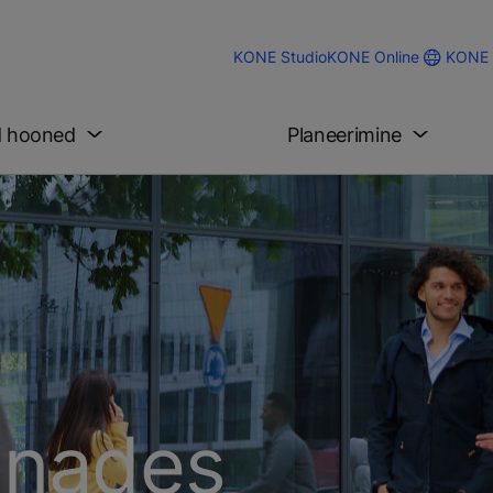
KONE 
KONE Studio
KONE Online
d hooned
Planeerimine
nnades