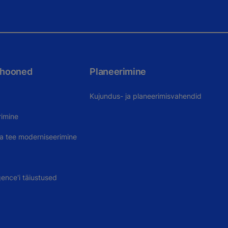
 hooned
Planeerimine
Kujundus- ja planeerimisvahendid
rimine
uva tee moderniseerimine
gence'i täiustused