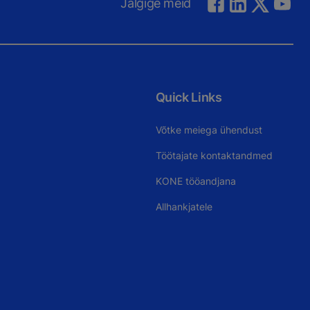
Jälgige meid
Quick Links
Võtke meiega ühendust
Töötajate kontaktandmed
KONE tööandjana
Allhankjatele