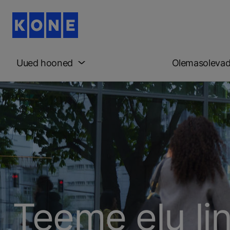
Uued hooned
Olemasoleva
Viited
Teeme elu li