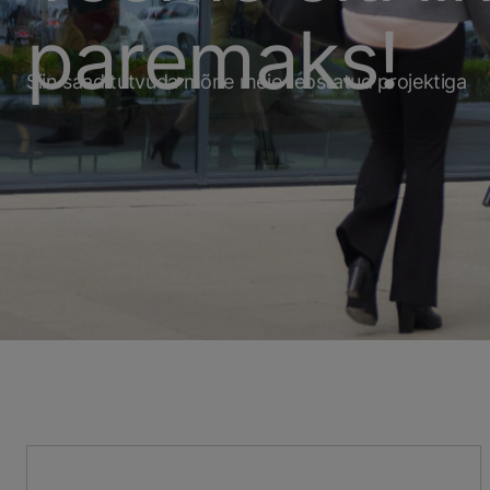
paremaks!
Siin saad tutvuda mõne meie teostatud projektiga