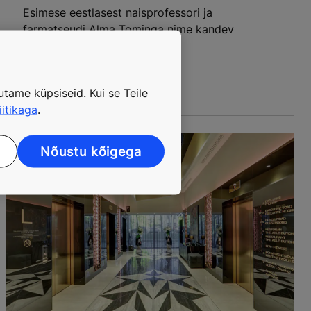
Esimese eestlasest naisprofessori ja
farmatseudi Alma Tominga nime kandev
rohehoone.
tame küpsiseid. Kui se Teile
iitikaga
.
Nõustu kõigega