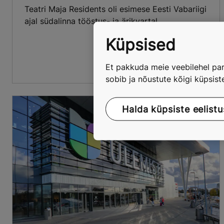
Teatri Maja Residents oli esimese Eesti Vabariigi
ajal südalinna tööstus- ja ärikvartal.
Küpsised
Et pakkuda meie veebilehel par
sobib ja nõustute kõigi küpsis
Halda küpsiste eelistu