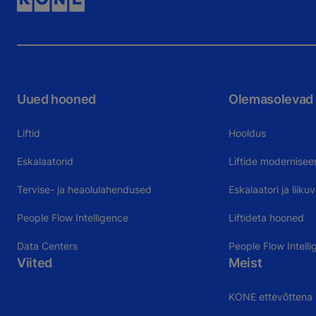
Uued hooned
Olemasolevad
Liftid
Hooldus
Eskalaatorid
Liftide modernisee
Tervise- ja heaolulahendused
Eskalaatori ja liik
People Flow Intelligence
Liftideta hooned
Data Centers
People Flow Intelli
Viited
Meist
KONE ettevõttena