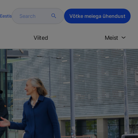
Search
Võtke meiega ühendust
Eestis
Viited
Meist