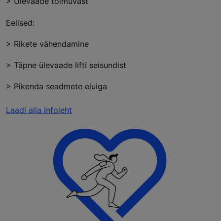
> Ülevaade toimuvast
Eelised:
> Rikete vähendamine
> Täpne ülevaade lifti seisundist
> Pikenda seadmete eluiga
Laadi alla infoleht