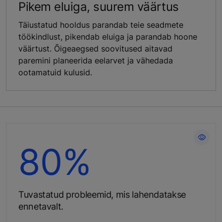
Pikem eluiga, suurem väärtus
Täiustatud hooldus parandab teie seadmete
töökindlust, pikendab eluiga ja parandab hoone
väärtust. Õigeaegsed soovitused aitavad
paremini planeerida eelarvet ja vähedada
ootamatuid kulusid.
Kuluta vähem aega
80%
hooldusprobleemidele
Tuvastatud probleemid, mis lahendatakse
ennetavalt.