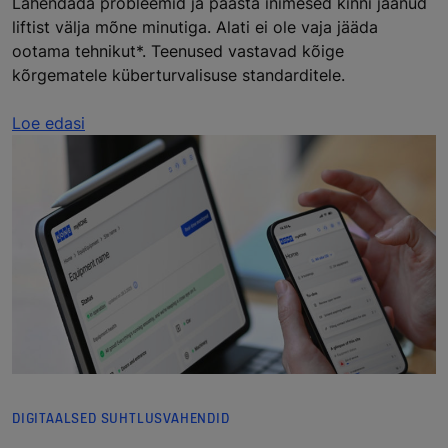
Lahendada probleemid ja päästa inimesed kinni jäänud
liftist välja mõne minutiga. Alati ei ole vaja jääda
ootama tehnikut*. Teenused vastavad kõige
kõrgematele küberturvalisuse standarditele.
Loe edasi
DIGITAALSED SUHTLUSVAHENDID