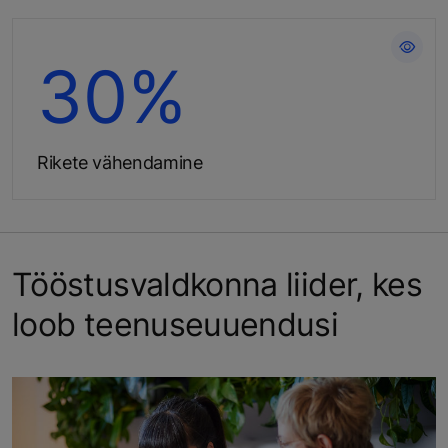
Hoia seadmed töökorras ja taga
30%​
liftikasutajate rahulolu
Rikete vähendamine
Tööstusvaldkonna liider, kes
loob teenuseuuendusi