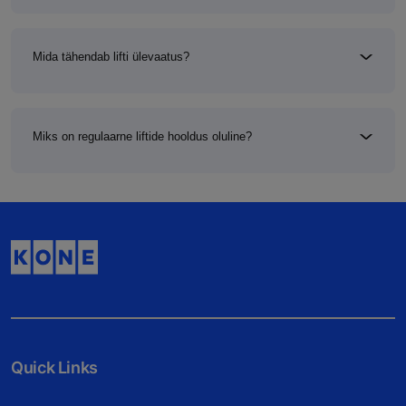
Mida tähendab lifti ülevaatus?
Miks on regulaarne liftide hooldus oluline?
Quick Links