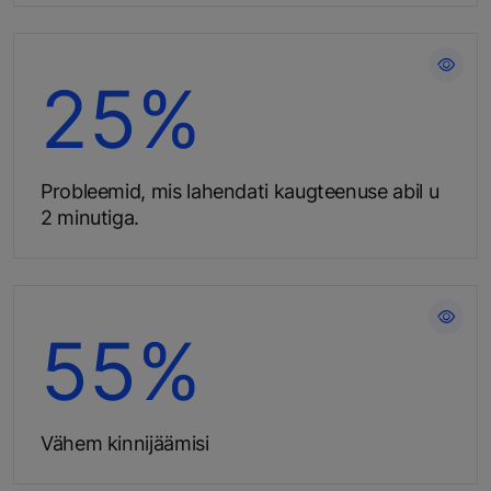
Kaugteenuse abil kiirelt
25%​
lahendatud probleemid
säästavad Teie aega.
Probleemid, mis lahendati kaugteenuse abil u
2 minutiga.
Paranda hoones liikuvate
55%​
inimeste ohutust.
Vähem kinnijäämisi