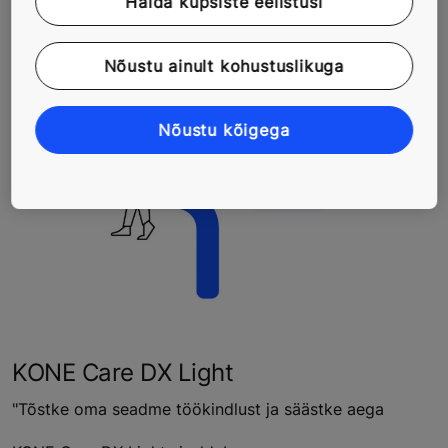
Halda küpsiste eelistusi
hooldusleping
Nõustu ainult kohustuslikuga
Nõustu kõigega
KONE Care DX Light
"Tõstke oma seadme töökindlust ja säästke aega