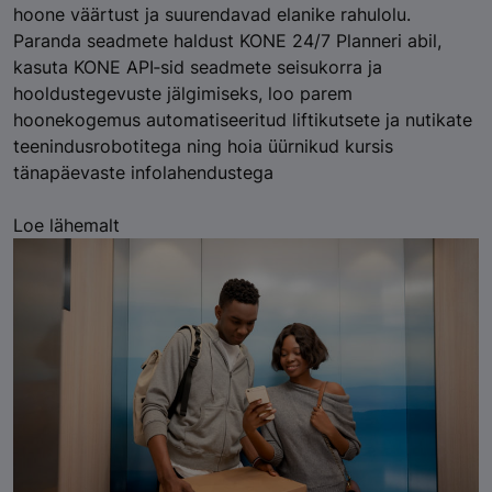
hoone väärtust ja suurendavad elanike rahulolu.
Paranda seadmete haldust KONE 24/7 Planneri abil,
kasuta KONE API‑sid seadmete seisukorra ja
hooldustegevuste jälgimiseks, loo parem
hoonekogemus automatiseeritud liftikutsete ja nutikate
teenindusrobotitega ning hoia üürnikud kursis
tänapäevaste infolahendustega
Loe lähemalt