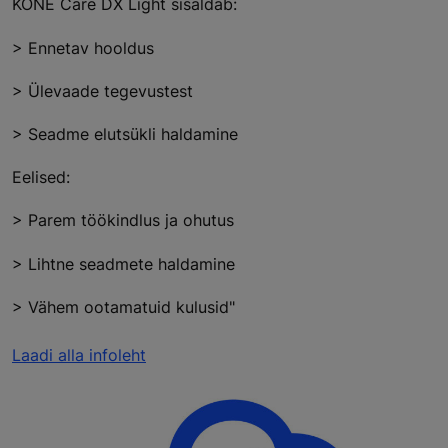
KONE Care DX Light sisaldab:
> Ennetav hooldus
> Ülevaade tegevustest
> Seadme elutsükli haldamine
Eelised:
> Parem töökindlus ja ohutus
> Lihtne seadmete haldamine
> Vähem ootamatuid kulusid"
Laadi alla infoleht