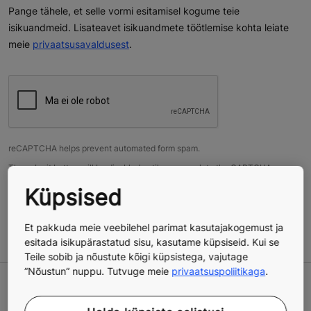
Pange tähele, et selle vormi esitamisel kogume teie
isikuandmeid. Lisateavet isikuandmete töötlemise kohta leiate
meie
privaatsusavaldusest
.
reCAPTCHA helps prevent automated form spam.
The submit button will be disabled until you complete the CAPTCHA.
Küpsised
Et pakkuda meie veebilehel parimat kasutajakogemust ja
esitada isikupärastatud sisu, kasutame küpsiseid. Kui se
Teile sobib ja nõustute kõigi küpsistega, vajutage
”Nõustun” nuppu. Tutvuge meie
privaatsuspoliitikaga
.
Leia endale sobiv