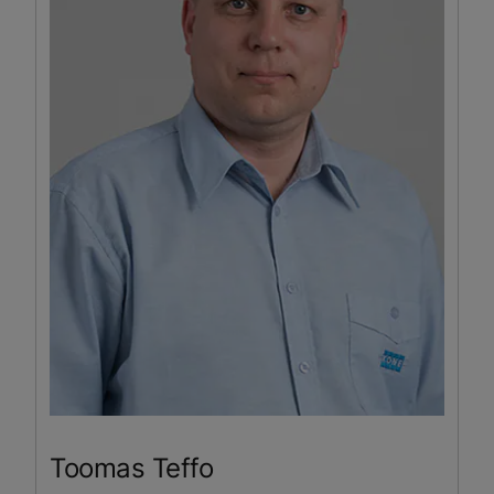
Toomas
Teffo