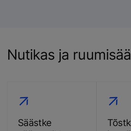
Nutikas ja ruumisääs
Säästke
Tõst