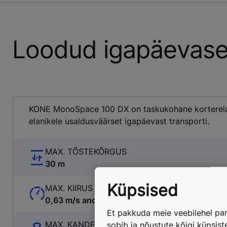
Loodud igapäevase
KONE MonoSpace 100 DX on taskukohane korterelam
elanikele usaldusväärset igapäevast transporti.
MAX. TÕSTEKÕRGUS
30 m
Küpsised
MAX. KIIRUS
0,63 m/s and 1 m/s
Et pakkuda meie veebilehel par
MAX. KANDEVÕIME
sobib ja nõustute kõigi küpsis