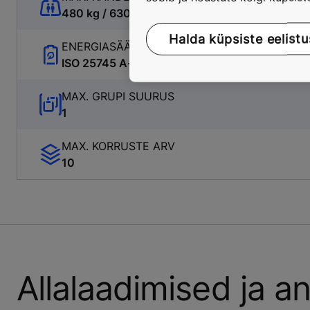
480 kg / 630 kg / 1,000 kg
Halda küpsiste eelistu
ENERGIASÄÄSTLIK
ISO 25745 A-class
MAX. GRUPI SUURUS
1
MAX. KORRUSTE ARV
10
Allalaadimised ja 