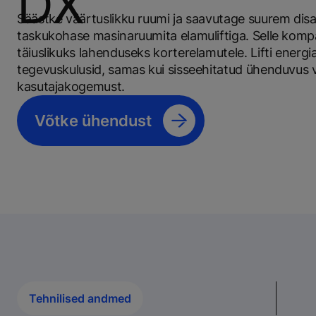
DX
Säästke väärtuslikku ruumi ja saavutage suurem dis
taskukohase masinaruumita elamuliftiga. Selle kom
täiuslikuks lahenduseks korterelamutele. Lifti ener
tegevuskulusid, samas kui sisseehitatud ühenduvus
kasutajakogemust.
Võtke ühendust
Tehnilised andmed