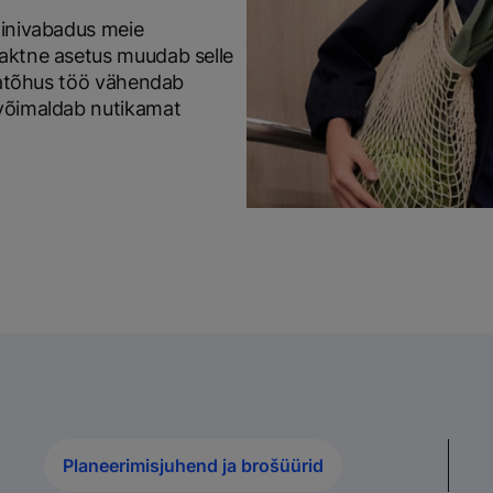
ainivabadus meie
paktne asetus muudab selle
giatõhus töö vähendab
 võimaldab nutikamat
Planeerimisjuhend ja brošüürid