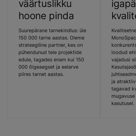
väärtuslikku
igapä
hoone pinda
kvalit
Suurepärane tarnekindlus: üle
Kvaliteet
150 000 tarne aastas. Oleme
MonoSpace
strateegiline partner, kes on
konkurents
pühendunud teie projektide
loodud ehit
edule, tagades enam kui 150
vajadusi s
000 õigeaegset ja eelarve
Kasutajasõ
piires tarnet aastas.
juhtseadme
ja atraktii
tagavad kv
mugavuse 
kasutusel.