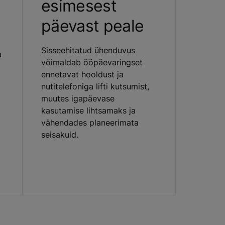
esimesest
päevast peale
Sisseehitatud ühenduvus
a
võimaldab ööpäevaringset
ennetavat hooldust ja
nutitelefoniga lifti kutsumist,
muutes igapäevase
kasutamise lihtsamaks ja
vähendades planeerimata
seisakuid.