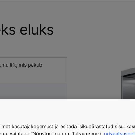
ks eluks
u lift, mis pakub
imat kasutajakogemust ja esitada isikupärastatud sisu, kasu
tega, vajutage ”Nõustun” nuppu. Tutvuge meie
privaatsuspol