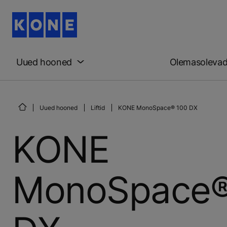
Uued hooned
Olemasoleva
Uued hooned
Liftid
KONE MonoSpace® 100 DX
KONE
MonoSpace®