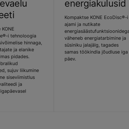
evaelu
energiakulusid
eeti
Kompaktse KONE EcoDisc®-i
ajami ja nutikate
ne KONE
energiasäästufunktsioonideg
®-i tehnoloogia
väheneb energiatarbimine ja
ivõimelise hinnaga,
süsiniku jalajälg, tagades
ajate ja elanike
samas töökindla jõudluse iga
ilmas pidades.
päev.
bralikud
d, sujuv liikumine
vne siseviimistlus
aliteedi ja
igapäevasel