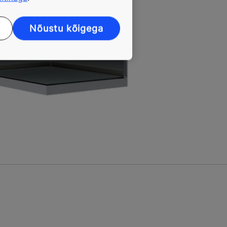
Nõustu kõigega