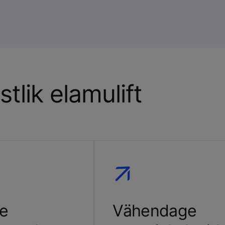
tlik elamulift
ke
Vähendage