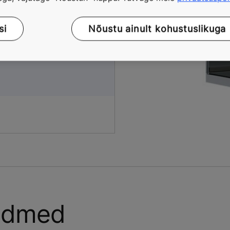
si
Nõustu ainult kohustuslikuga
andmed