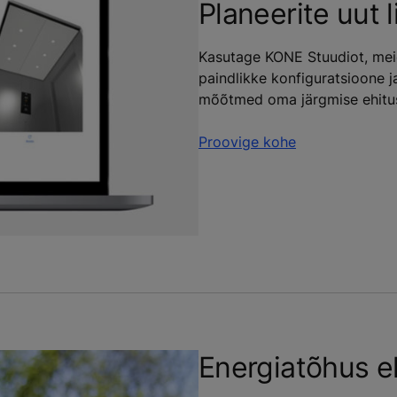
Planeerite uut li
Kasutage KONE Stuudiot, meie 
paindlikke konfiguratsioone ja
mõõtmed oma järgmise ehitus
Proovige kohe
Energiatõhus el