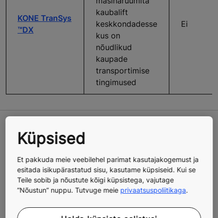
masinaruumita
kaubalift
KONE TranSys
keskkondadesse
Ei
™
DX
kus on
nõudlikud
kaupade
transportimise
tingimused
Küpsised
Et pakkuda meie veebilehel parimat kasutajakogemust ja
esitada isikupärastatud sisu, kasutame küpsiseid. Kui se
Teile sobib ja nõustute kõigi küpsistega, vajutage
”Nõustun” nuppu. Tutvuge meie
privaatsuspoliitikaga
.