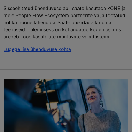
Sisseehitatud ühenduvuse abil saate kasutada KONE ja
meie People Flow Ecosystem partnerite välja töötatud
nutika hoone lahendusi. Saate ühendada ka oma
teenuseid. Tulemuseks on kohandatud kogemus, mis
areneb koos kasutajate muutuvate vajadustega.
Lugege lisa ühenduvuse kohta