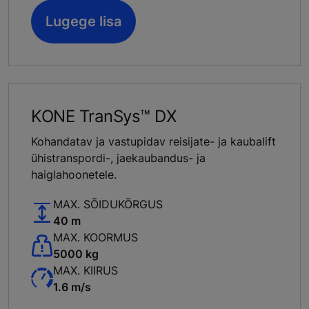
Lugege lisa
KONE TranSys™ DX
Kohandatav ja vastupidav reisijate- ja kaubalift
ühistranspordi-, jaekaubandus- ja
haiglahoonetele.
MAX. SÕIDUKÕRGUS
40 m
MAX. KOORMUS
5000 kg
MAX. KIIRUS
1.6 m/s