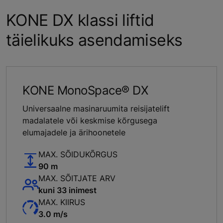
KONE DX klassi liftid
täielikuks asendamiseks
KONE MonoSpace® DX
Universaalne masinaruumita reisijatelift
madalatele või keskmise kõrgusega
elumajadele ja ärihoonetele
MAX. SÕIDUKÕRGUS
90 m
MAX. SÕITJATE ARV
kuni 33 inimest
MAX. KIIRUS
3.0 m/s