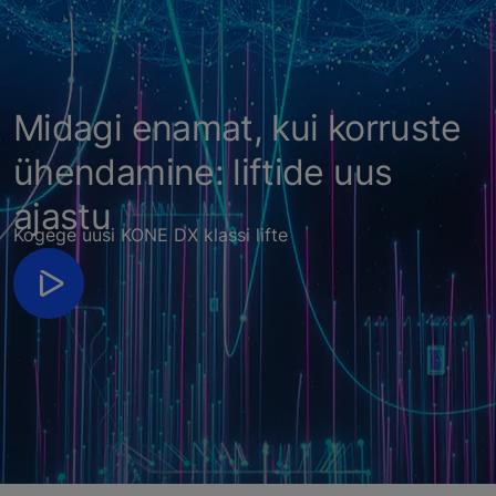
Midagi enamat, kui korruste
ühendamine: liftide uus
ajastu
Kogege uusi KONE DX klassi lifte