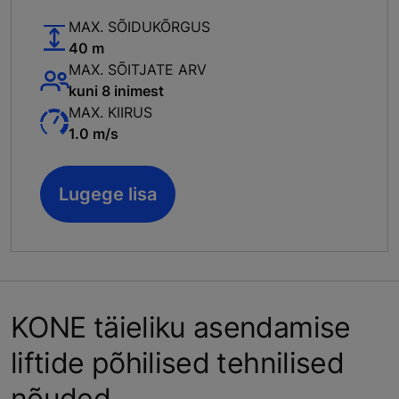
MAX. SÕIDUKÕRGUS
40 m
MAX. SÕITJATE ARV
kuni 8 inimest
MAX. KIIRUS
1.0 m/s
Lugege lisa
KONE täieliku asendamise
liftide põhilised tehnilised
nõuded