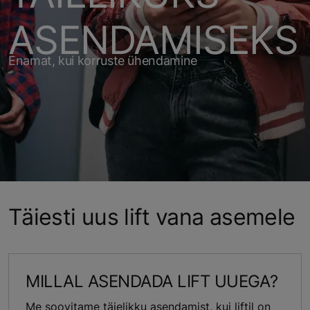
ASENDAMISEKS
Enamat, kui korruste ühendamine
Täiesti uus lift vana asemele
MILLAL ASENDADA LIFT UUEGA?
Me soovitame täielikku asendamist, kui liftil on