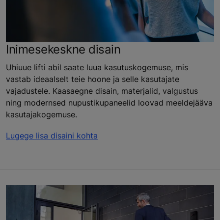
Inimesekeskne disain
Uhiuue lifti abil saate luua kasutuskogemuse, mis
vastab ideaalselt teie hoone ja selle kasutajate
vajadustele. Kaasaegne disain, materjalid, valgustus
ning modernsed nupustikupaneelid loovad meeldejääva
kasutajakogemuse.
Lugege lisa disaini kohta