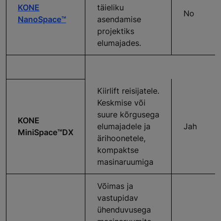
KONE
täieliku
No
NanoSpace™
asendamise
projektiks
elumajades.
Kiirlift reisijatele.
Keskmise või
suure kõrgusega
KONE
elumajadele ja
Jah
MiniSpace™DX
ärihoonetele,
kompaktse
masinaruumiga
Võimas ja
vastupidav
ühenduvusega