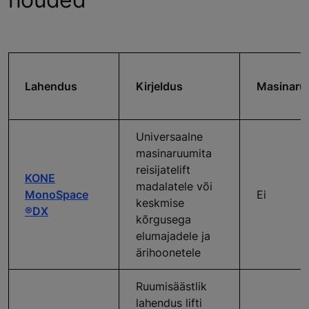
Lahendus
Kirjeldus
Masinar
Universaalne
masinaruumita
reisijatelift
KONE
madalatele või
MonoSpace
Ei
keskmise
®
DX
kõrgusega
elumajadele ja
ärihoonetele
Ruumisäästlik
lahendus lifti