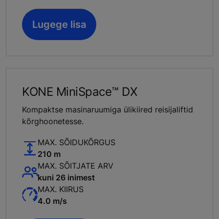
Lugege lisa
KONE MiniSpace™ DX
Kompaktse masinaruumiga ülikiired reisijaliftid
kõrghoonetesse.
MAX. SÕIDUKÕRGUS
210 m
MAX. SÕITJATE ARV
kuni 26 inimest
MAX. KIIRUS
4.0 m/s