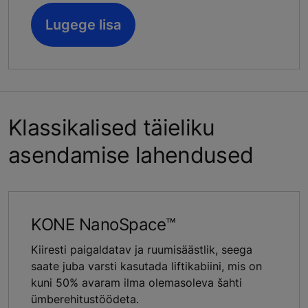
Lugege lisa
Klassikalised täieliku
asendamise lahendused
KONE NanoSpace™
Kiiresti paigaldatav ja ruumisäästlik, seega
saate juba varsti kasutada liftikabiini, mis on
kuni 50% avaram ilma olemasoleva šahti
ümberehitustöödeta.