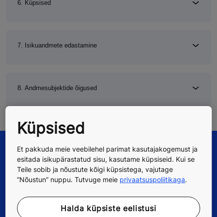
6. Küpsised
7. Isikuandmete edastamine
8. Andmesubjektide õigused
Küpsised
Et pakkuda meie veebilehel parimat kasutajakogemust ja
esitada isikupärastatud sisu, kasutame küpsiseid. Kui se
Teile sobib ja nõustute kõigi küpsistega, vajutage
”Nõustun” nuppu. Tutvuge meie
privaatsuspoliitikaga
.
Halda küpsiste eelistusi