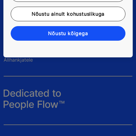
Quick Links
Nõustu ainult kohustuslikuga
Võtke meiega ühendust
Töötajate kontaktandmed
Nõustu kõigega
KONE tööandjana
Allhankjatele