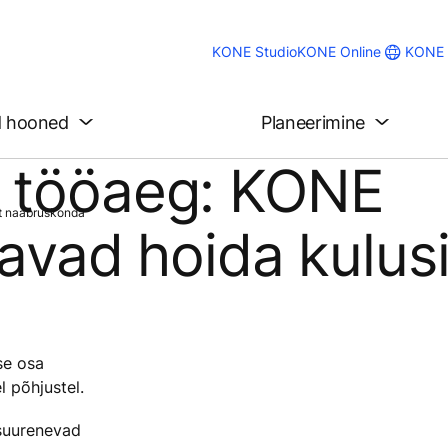
KONE 
KONE Studio
KONE Online
d hooned
Planeerimine
l tööaeg: KONE
at naabruskonda
itavad hoida kulus
se osa
l põhjustel.
 suurenevad