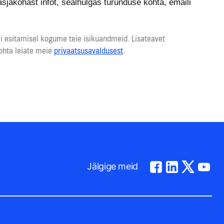
jakohast infot, sealhulgas turunduse kohta, emaili
mi esitamisel kogume teie isikuandmeid. Lisateavet
ohta leiate meie
privaatsusavaldusest
.
Jälgige meid