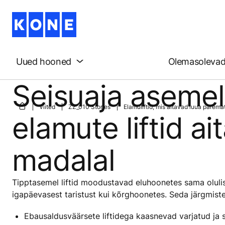
Uued hooned
Olemasoleva
Seisuaja aseme
Viited
ZZ_010 Stories
Elamuliftid, mis aitavad luua parem
elamute liftid a
madalal
Tipptasemel liftid moodustavad eluhoonetes sama oluli
igapäevasest taristust kui kõrghoonetes. Seda järgmiste
Ebausaldusväärsete liftidega kaasnevad varjatud ja