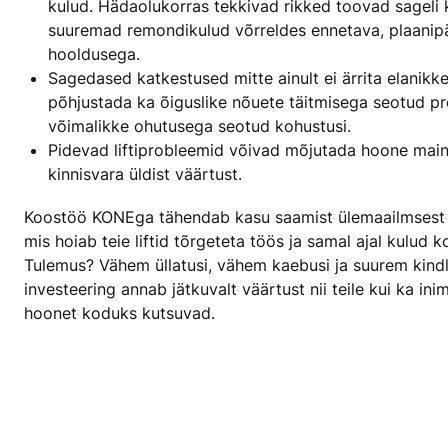
kulud. Hädaolukorras tekkivad rikked toovad sageli k
suuremad remondikulud võrreldes ennetava, plaanip
hooldusega.
Sagedased katkestused mitte ainult ei ärrita elanikke
põhjustada ka õiguslike nõuete täitmisega seotud p
võimalikke ohutusega seotud kohustusi.
Pidevad liftiprobleemid võivad mõjutada hoone mai
kinnisvara üldist väärtust.
Koostöö KONEga tähendab kasu saamist ülemaailmsest
mis hoiab teie liftid tõrgeteta töös ja samal ajal kulud kon
Tulemus? Vähem üllatusi, vähem kaebusi ja suurem kindl
investeering annab jätkuvalt väärtust nii teile kui ka ini
hoonet koduks kutsuvad.