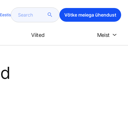
Search
Võtke meiega ühendust
Eestis
Viited
Meist
id