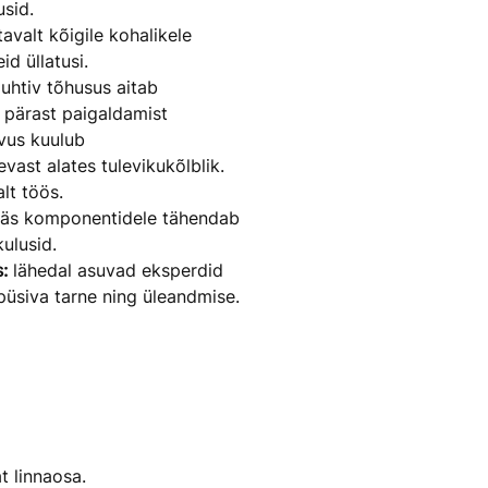
sid.
avalt kõigile kohalikele
id üllatusi.
uhtiv tõhusus aitab
 pärast paigaldamist
vus kuulub
vast alates tulevikukõlblik.
lt töös.
ääs komponentidele tähendab
kulusid.
:
lähedal asuvad eksperdid
püsiva tarne ning üleandmise.
t linnaosa.