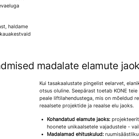
evaeluga
ast, haldame
 kauakestvaid
dmised madalate elamute jao
Kui tasakaalustate pingelist eelarvet, elani
otsus oluline. Seepärast toetab KONE teie
peale liftilahendustega, mis on mõeldud 
reaalsete projektide ja reaalse elu jaoks.
Kohandatud elamute jaoks:
projekteeri
hoonete unikaalsetele vajadustele - vai
Madalamad ehituskulud:
ruumisäästliku