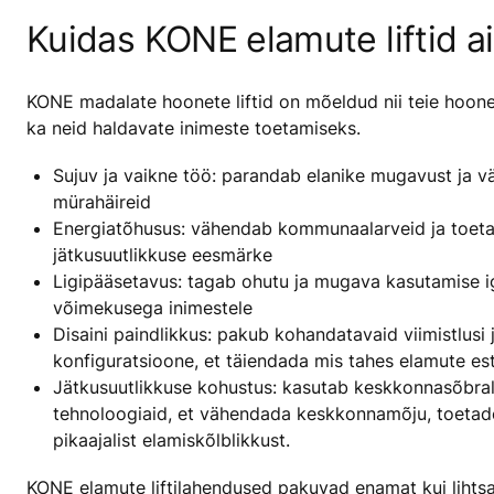
Kuidas KONE elamute liftid a
KONE madalate hoonete liftid on mõeldud nii teie hoone
ka neid haldavate inimeste toetamiseks.
Sujuv ja vaikne töö: parandab elanike mugavust ja 
mürahäireid
Energiatõhusus: vähendab kommunaalarveid ja toet
jätkusuutlikkuse eesmärke
Ligipääsetavus: tagab ohutu ja mugava kasutamise i
võimekusega inimestele
Disaini paindlikkus: pakub kohandatavaid viimistlusi 
konfiguratsioone, et täiendada mis tahes elamute es
Jätkusuutlikkuse kohustus: kasutab keskkonnasõbrali
tehnoloogiaid, et vähendada keskkonnamõju, toeta
pikaajalist elamiskõlblikkust.
KONE elamute liftilahendused pakuvad enamat kui lihtsa