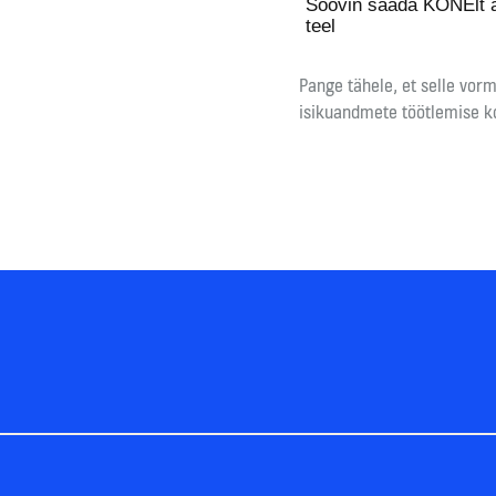
Soovin saada KONElt as
teel
Pange tähele, et selle vor
isikuandmete töötlemise k