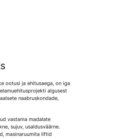
ks
ke ootusi ja ehitusaega, on iga
 elamuehitusprojekti algusest
reaalsete naabruskondade,
tud vastama madalate
kne, sujuv, usaldusväärne.
d, masinaruumita liftid