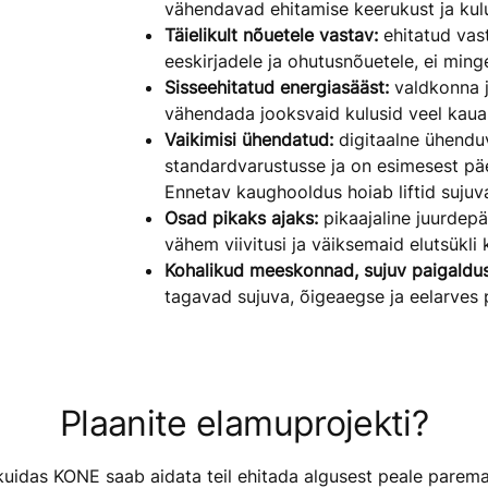
vähendavad ehitamise keerukust ja kulu
Täielikult nõuetele vastav:
ehitatud vast
eeskirjadele ja ohutusnõuetele, ei minge
Sisseehitatud energiasääst:
valdkonna j
vähendada jooksvaid kulusid veel kaua
Vaikimisi ühendatud:
digitaalne ühendu
standardvarustusse ja on esimesest päe
Ennetav kaughooldus hoiab liftid sujuva
Osad pikaks ajaks:
pikaajaline juurdep
vähem viivitusi ja väiksemaid elutsükli 
Kohalikud meeskonnad, sujuv paigaldus
tagavad sujuva, õigeaegse ja eelarves 
Plaanite elamuprojekti?
kuidas KONE saab aidata teil ehitada algusest peale parema