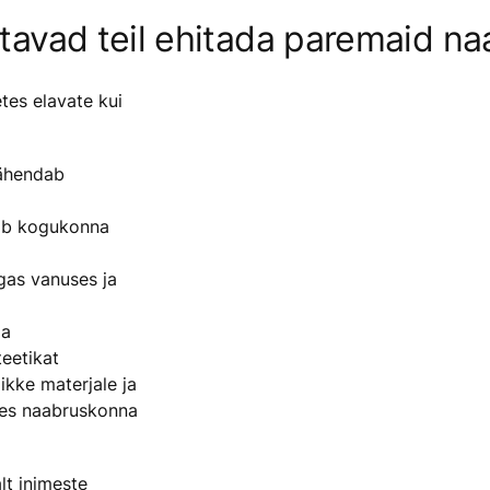
itavad teil ehitada paremaid na
tes elavate kui
vähendab
ab kogukonna
gas vanuses ja
ja
teetikat
kke materjale ja
des naabruskonna
lt inimeste