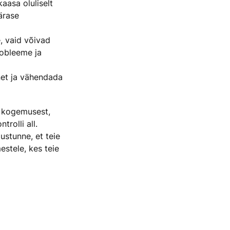
aasa oluliselt
ärase
, vaid võivad
robleeme ja
net ja vähendada
 kogemusest,
trolli all.
ustunne, et teie
mestele, kes teie