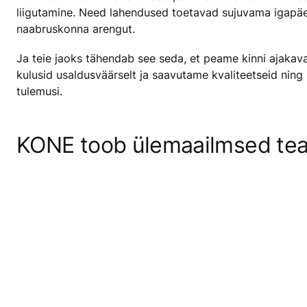
liigutamine. Need lahendused toetavad sujuvama igapä
naabruskonna arengut.
Ja teie jaoks tähendab see seda, et peame kinni ajakav
kulusid usaldusväärselt ja saavutame kvaliteetseid ning
tulemusi.
KONE toob ülemaailmsed tea