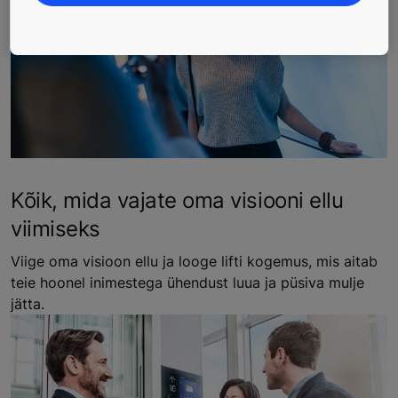
Kõik, mida vajate oma visiooni ellu
viimiseks
Viige oma visioon ellu ja looge lifti kogemus, mis aitab
teie hoonel inimestega ühendust luua ja püsiva mulje
jätta.