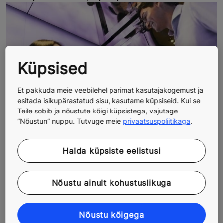
Küpsised
Et pakkuda meie veebilehel parimat kasutajakogemust ja
esitada isikupärastatud sisu, kasutame küpsiseid. Kui se
Teile sobib ja nõustute kõigi küpsistega, vajutage
”Nõustun” nuppu. Tutvuge meie
privaatsuspoliitikaga
.
Mõjukad liftivalgustuse lahendused
Halda küpsiste eelistusi
Looge sobiv õhkkond efektse valgustusega. Meie uues
valikus on hajutatud, otsene ja kaudne valgustus, mida
Nõustu ainult kohustuslikuga
saab kombineerida loomaks hämmastavat efekti.
Nõustu kõigega