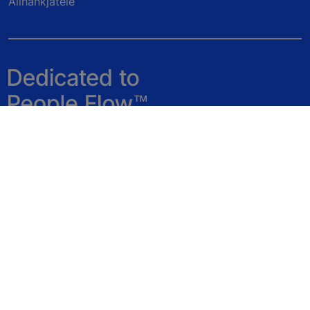
Allhankjatele
Jälgige meid