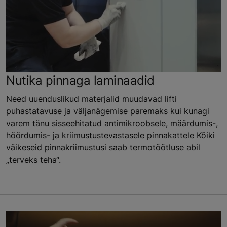
Nutika pinnaga laminaadid
Need uuenduslikud materjalid muudavad lifti
puhastatavuse ja väljanägemise paremaks kui kunagi
varem tänu sisseehitatud antimikroobsele, määrdumis-,
hõõrdumis- ja kriimustustevastasele pinnakattele Kõiki
väikeseid pinnakriimustusi saab termotöötluse abil
„terveks teha“.