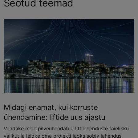
Seotud teemad
Midagi enamat, kui korruste
ühendamine: liftide uus ajastu
Vaadake meie pilveühendatud liftilahenduste täielikku
valikut ja leidke oma projekti jaoks sobiv lahendus.